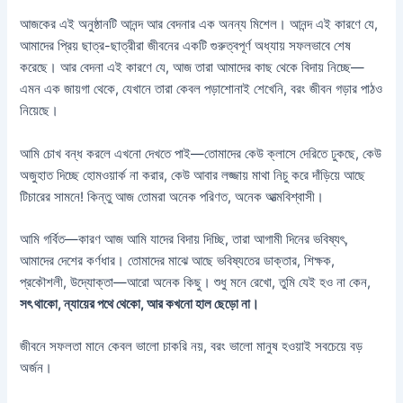
আজকের এই অনুষ্ঠানটি আনন্দ আর বেদনার এক অনন্য মিশেল। আনন্দ এই কারণে যে,
আমাদের প্রিয় ছাত্র-ছাত্রীরা জীবনের একটি গুরুত্বপূর্ণ অধ্যায় সফলভাবে শেষ
করেছে। আর বেদনা এই কারণে যে, আজ তারা আমাদের কাছ থেকে বিদায় নিচ্ছে—
এমন এক জায়গা থেকে, যেখানে তারা কেবল পড়াশোনাই শেখেনি, বরং জীবন গড়ার পাঠও
নিয়েছে।
আমি চোখ বন্ধ করলে এখনো দেখতে পাই—তোমাদের কেউ ক্লাসে দেরিতে ঢুকছে, কেউ
অজুহাত দিচ্ছে হোমওয়ার্ক না করার, কেউ আবার লজ্জায় মাথা নিচু করে দাঁড়িয়ে আছে
টিচারের সামনে! কিন্তু আজ তোমরা অনেক পরিণত, অনেক আত্মবিশ্বাসী।
আমি গর্বিত—কারণ আজ আমি যাদের বিদায় দিচ্ছি, তারা আগামী দিনের ভবিষ্যৎ,
আমাদের দেশের কর্ণধার। তোমাদের মাঝে আছে ভবিষ্যতের ডাক্তার, শিক্ষক,
প্রকৌশলী, উদ্যোক্তা—আরো অনেক কিছু। শুধু মনে রেখো, তুমি যেই হও না কেন,
সৎ থাকো, ন্যায়ের পথে থেকো, আর কখনো হাল ছেড়ো না।
জীবনে সফলতা মানে কেবল ভালো চাকরি নয়, বরং ভালো মানুষ হওয়াই সবচেয়ে বড়
অর্জন।