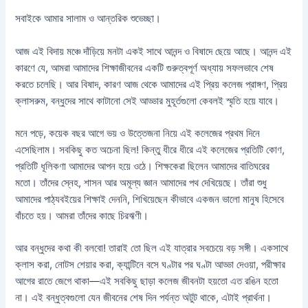
সবাইকে আমার সালাম ও আন্তরিক শুভেচ্ছা।
আজ এই বিদায় মঞ্চে দাঁড়িয়ে মনটা একই সাথে আনন্দ ও বিষাদে ছেয়ে আছে। আনন্দ এই
কারণে যে, আমরা আমাদের শিক্ষাজীবনের একটি গুরুত্বপূর্ণ অধ্যায় সফলভাবে শেষ
করতে চলেছি। আর বিষাদ, কারণ আজ থেকে আমাদের এই প্রিয় কলেজ প্রাঙ্গণ, প্রিয়
ক্লাসরুম, বন্ধুদের সাথে কাটানো সেই আড্ডার মুহূর্তগুলো কেবলই স্মৃতি হয়ে যাবে।
মনে পড়ে, কয়েক বছর আগে ভয় ও উত্তেজনা নিয়ে এই কলেজের প্রথম দিনে
এসেছিলাম। সবকিছু কত অচেনা ছিল! কিন্তু ধীরে ধীরে এই কলেজের প্রতিটি কোণ,
প্রতিটি ধূলিকণা আমাদের আপন হয়ে ওঠে। শিক্ষকেরা ছিলেন আমাদের বাতিঘরের
মতো। তাঁদের স্নেহ, শাসন আর অমূল্য জ্ঞান আমাদের পথ দেখিয়েছে। তাঁরা শুধু
আমাদের পাঠ্যবইয়ের শিক্ষাই দেননি, শিখিয়েছেন কীভাবে একজন ভালো মানুষ হিসেবে
বাঁচতে হয়। আমরা তাঁদের কাছে চিরঋণী।
আর বন্ধুদের কথা কী বলবো! তারাই তো ছিল এই যাত্রার সবচেয়ে বড় সঙ্গী। একসাথে
ক্লাস করা, নোটস শেয়ার করা, ক্যান্টিনে বসে ঘণ্টার পর ঘণ্টা আড্ডা দেওয়া, পরীক্ষার
আগের রাতে জেগে থাকা—এই সবকিছু ছাড়া কলেজ জীবনটা হয়তো এত রঙিন হতো
না। এই বন্ধুত্বগুলো যেন জীবনের শেষ দিন পর্যন্ত অটুট থাকে, এটাই প্রার্থনা।