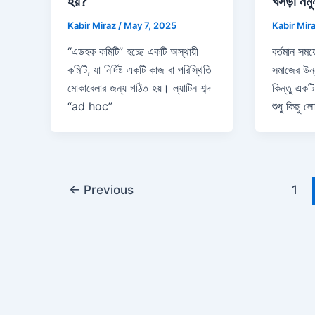
হয়?
খসড়া নমু
Kabir Miraz
/
May 7, 2025
Kabir Mir
“এডহক কমিটি” হচ্ছে একটি অস্থায়ী
বর্তমান সম
কমিটি, যা নির্দিষ্ট একটি কাজ বা পরিস্থিতি
সমাজের উন
মোকাবেলার জন্য গঠিত হয়। ল্যাটিন শব্দ
কিন্তু একট
“ad hoc”
শুধু কিছু ল
←
Previous
1