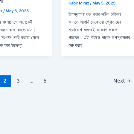
না
Kabir Miraz
/
May 5, 2025
az
/
May 6, 2025
উপস্থাপনা শুরু করার সঠিক কৌশল
য়ে বাংলাদেশে অনেকেই
জানলে আপনি যেকোনো শ্রোতাদের
্নয়নে কাজ করতে চান।
মনোযোগ সহজেই আকর্ষণ করতে
ি সংগঠন তৈরি করতে গেলে
পারবেন। এই গাইডে পাবেন উপস্থাপনার
োক আর উদ্দেশ্য
শুরু করার
2
3
…
5
Next
→